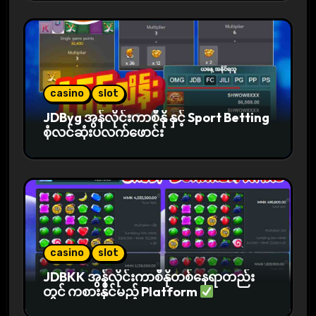
casino
slot
JDByg အွန်လိုင်းကာစီနို နှင့် Sport Betting
စုံလင်ဆုံးပလက်ဖောင်း
casino
slot
JDBKK အွန်လိုင်းကာစီနိုတစ်နေရာတည်း
တွင် ကစားနိုင်မည့် Platform