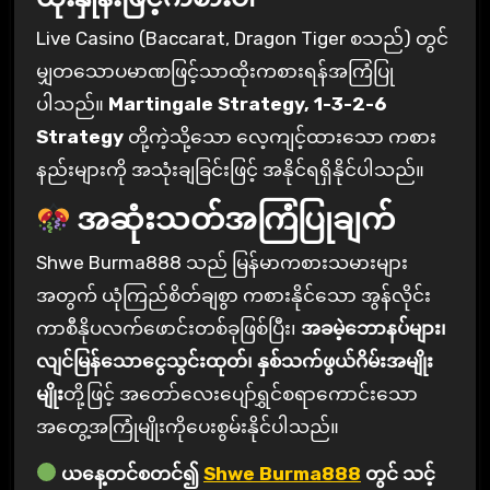
Live Casino (Baccarat, Dragon Tiger စသည်) တွင်
မျှတသောပမာဏဖြင့်သာထိုးကစားရန်အကြံပြု
ပါသည်။
Martingale Strategy, 1-3-2-6
Strategy
တို့ကဲ့သို့သော လေ့ကျင့်ထားသော ကစား
နည်းများကို အသုံးချခြင်းဖြင့် အနိုင်ရရှိနိုင်ပါသည်။
အဆုံးသတ်အကြံပြုချက်
Shwe Burma888 သည် မြန်မာကစားသမားများ
အတွက် ယုံကြည်စိတ်ချစွာ ကစားနိုင်သော အွန်လိုင်း
ကာစီနိုပလက်ဖောင်းတစ်ခုဖြစ်ပြီး၊
အခမဲ့ဘောနပ်များ၊
လျင်မြန်သောငွေသွင်းထုတ်၊ နှစ်သက်ဖွယ်ဂိမ်းအမျိုး
မျိုး
တို့ဖြင့် အတော်လေးပျော်ရွှင်စရာကောင်းသော
အတွေ့အကြုံမျိုးကိုပေးစွမ်းနိုင်ပါသည်။
ယနေ့တင်စတင်၍
Shwe Burma888
တွင် သင့်