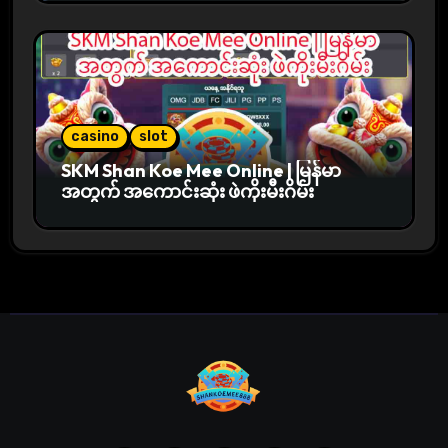
casino
slot
SKM Shan Koe Mee Online | မြန်မာ
အတွက် အကောင်းဆုံး ဖဲကိုးမီးဂိမ်း