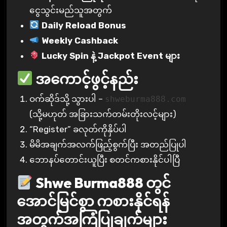
ငွေသွင်းမည်သူအတွက်
Daily Reload Bonus
Weekly Cashback
Lucky Spin နဲ့ Jackpot Event များ
အကောင့်ဖွင့်နည်း
ဝက်ဆိုဒ်သို့ သွားပါ –
shweburma888.com
(သို့မဟုတ် အခြားသက်တမ်းတိုးလင့်များ)
“Register” ခလုတ်ကိုနှိပ်ပါ
မိမိအချက်အလက်ဖြည့်စွက်ပြီး အတည်ပြုပါ
ဘောနပ်တောင်းယူပြီး စတင်ကစားနိုင်ပါပြီ
Shwe Burma888 တွင်
အောင်မြင်စွာ ကစားနိုင်ရန်
အတွက်အကြံပြုချက်များ