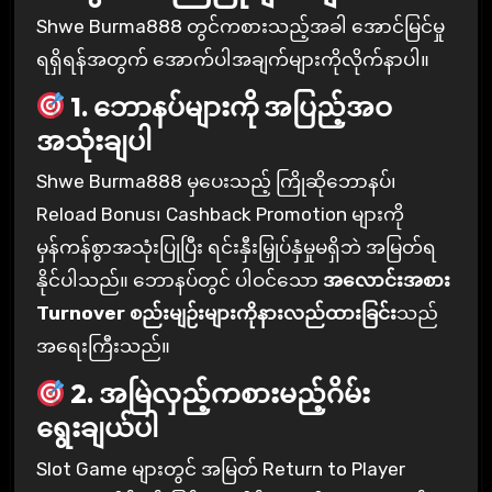
Shwe Burma888 တွင်ကစားသည့်အခါ အောင်မြင်မှု
ရရှိရန်အတွက် အောက်ပါအချက်များကိုလိုက်နာပါ။
1.
ဘောနပ်များကို အပြည့်အဝ
အသုံးချပါ
Shwe Burma888 မှပေးသည့် ကြိုဆိုဘောနပ်၊
Reload Bonus၊ Cashback Promotion များကို
မှန်ကန်စွာအသုံးပြုပြီး ရင်းနှီးမြှုပ်နှံမှုမရှိဘဲ အမြတ်ရ
နိုင်ပါသည်။ ဘောနပ်တွင် ပါဝင်သော
အလောင်းအစား
Turnover စည်းမျဉ်းများကိုနားလည်ထားခြင်း
သည်
အရေးကြီးသည်။
2.
အမြဲလှည့်ကစားမည့်ဂိမ်း
ရွေးချယ်ပါ
Slot Game များတွင် အမြတ် Return to Player