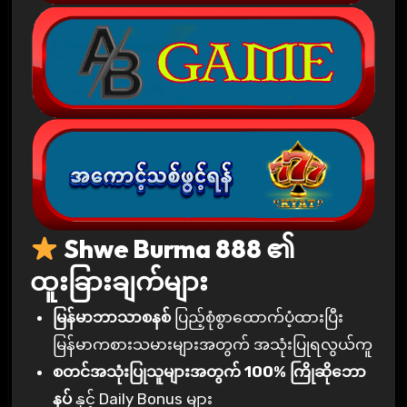
Shwe Burma 888 ၏
ထူးခြားချက်များ
မြန်မာဘာသာစနစ်
ပြည့်စုံစွာထောက်ပံ့ထားပြီး
မြန်မာကစားသမားများအတွက် အသုံးပြုရလွယ်ကူ
စတင်အသုံးပြုသူများအတွက် 100% ကြိုဆိုဘော
နပ်
နှင့် Daily Bonus များ