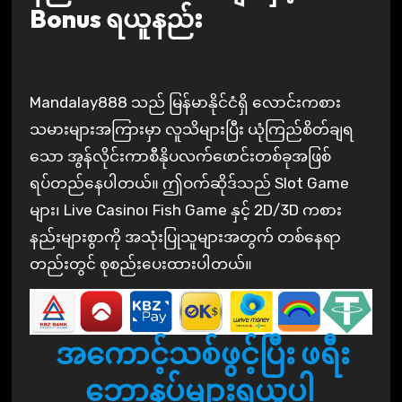
Bonus ရယူနည်း
Mandalay888 သည် မြန်မာနိုင်ငံရှိ လောင်းကစား
သမားများအကြားမှာ လူသိများပြီး ယုံကြည်စိတ်ချရ
သော အွန်လိုင်းကာစီနိုပလက်ဖောင်းတစ်ခုအဖြစ်
ရပ်တည်နေပါတယ်။ ဤဝက်ဆိုဒ်သည် Slot Game
များ၊ Live Casino၊ Fish Game နှင့် 2D/3D ကစား
နည်းများစွာကို အသုံးပြုသူများအတွက် တစ်နေရာ
တည်းတွင် စုစည်းပေးထားပါတယ်။
အကောင့်သစ်ဖွင့်ပြီး ဖရီး
ဘောနပ်များရယူပါ