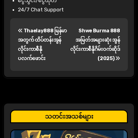
ငွေသွင်း/ငွေထုတ်
24/7 Chat Support
P
Thaelay888 မြန်မာ
Shwe Burma 888
o
အတွက် ထိပ်တန်းအွန်
အမြတ်အများဆုံး အွန်
s
လိုင်းကာစီနို
လိုင်းကာစီနိုဂိမ်းဝက်ဆိုဒ်
ပလက်ဖောင်း
(2025)
t
n
a
v
i
သတင်းအသစ်များ
g
a