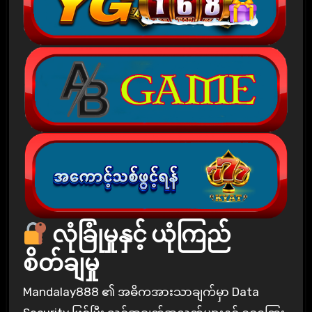
လုံခြုံမှုနှင့် ယုံကြည်
စိတ်ချမှု
Mandalay888 ၏ အဓိကအားသာချက်မှာ Data