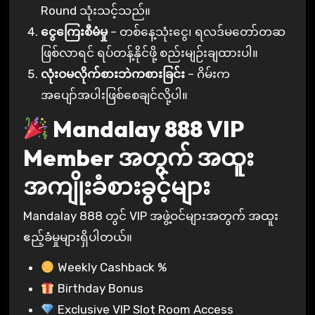
Round သုံးသင့်သည်။
ငွေကြေးစီမံမှု
– တစ်နေ့သုံးငွေ၊ ရလဒ်မတော်တဆ
ဖြစ်လာရင် ရပ်တန့်နိုင်ဖို့ စည်းမျဉ်းချထားပါ။
လုံးဝမလိုက်စားဘဲကစားခြင်း
– ဂိမ်းက
အပျော်အပါးဖြစ်စေချင်လို့ပါ။
Mandalay 888 VIP
Member အတွက် အထူး
အကျိုးခံစားခွင့်များ
Mandalay 888 တွင် VIP အဖွဲ့ဝင်များအတွက် အထူး
ဧည့်ခံမှုများရှိပါတယ်။
Weekly Cashback %
Birthday Bonus
Exclusive VIP Slot Room Access