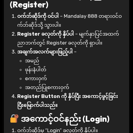
(Register)
ဝက်ဘ်ဆိုဒ်ကို ဝင်ပါ
– Mandalay 888 တရားဝင်ဝ
က်ဘ်ဆိုဒ်သို့ သွားပါ။
Register ခလုတ်ကို နှိပ်ပါ
– မျက်နှာပြင်အထက်
ညာဘက်တွင် Register ခလုတ်ကို ရှာပါ။
အချက်အလက်များဖြည့်ပါ
–
အမည်
ဖုန်းနံပါတ်
စကားဝှက်
အတည်ပြုစကားဝှက်
Register Button ကို နှိပ်ပြီး အကောင့်ဖွင့်ခြင်း
ပြီးမြောက်ပါသည်။
အကောင့်ဝင်နည်း (Login)
ဝက်ဘ်ဆိုဒ်မှ “Login” ခလုတ်ကို နှိပ်ပါ။