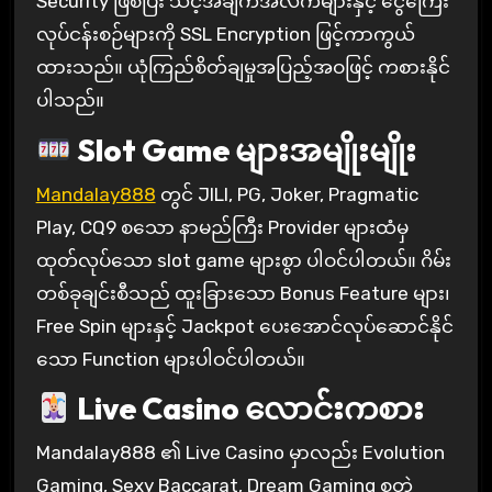
Security ဖြစ်ပြီး သင့်အချက်အလက်များနှင့် ငွေကြေး
လုပ်ငန်းစဉ်များကို SSL Encryption ဖြင့်ကာကွယ်
ထားသည်။ ယုံကြည်စိတ်ချမှုအပြည့်အဝဖြင့် ကစားနိုင်
ပါသည်။
Slot Game များအမျိုးမျိုး
Mandalay888
တွင် JILI, PG, Joker, Pragmatic
Play, CQ9 စသော နာမည်ကြီး Provider များထံမှ
ထုတ်လုပ်သော slot game များစွာ ပါဝင်ပါတယ်။ ဂိမ်း
တစ်ခုချင်းစီသည် ထူးခြားသော Bonus Feature များ၊
Free Spin များနှင့် Jackpot ပေးအောင်လုပ်ဆောင်နိုင်
သော Function များပါဝင်ပါတယ်။
Live Casino လောင်းကစား
Mandalay888 ၏ Live Casino မှာလည်း Evolution
Gaming, Sexy Baccarat, Dream Gaming စတဲ့