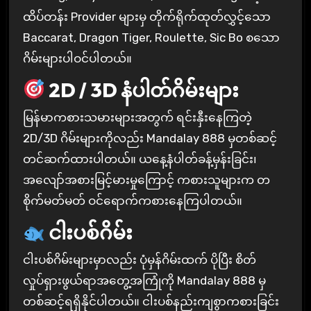
ထိပ်တန်း Provider များမှ တိုက်ရိုက်ထုတ်လွှင့်သော
Baccarat, Dragon Tiger, Roulette, Sic Bo စသော
ဂိမ်းများပါဝင်ပါတယ်။
2D / 3D နံပါတ်ဂိမ်းများ
မြန်မာကစားသမားများအတွက် ရင်းနှီးနေကြတဲ့
2D/3D ဂိမ်းများကိုလည်း Mandalay 888 မှတစ်ဆင့်
တင်ဆက်ထားပါတယ်။ ယနေ့နံပါတ်ခန့်မှန်းခြင်း၊
အလျော်အစားမြင့်မားမှုကြောင့် ကစားသူများက တ
စိုက်မတ်မတ် ဝင်ရောက်ကစားနေကြပါတယ်။
ငါးပစ်ဂိမ်း
ငါးပစ်ဂိမ်းများမှာလည်း ပုံမှန်ဂိမ်းထက် ပိုပြီး စိတ်
လှုပ်ရှားဖွယ်ရာအတွေ့အကြုံကို Mandalay 888 မှ
တစ်ဆင့်ရရှိနိုင်ပါတယ်။ ငါးပစ်နည်းကျစွာကစားခြင်း