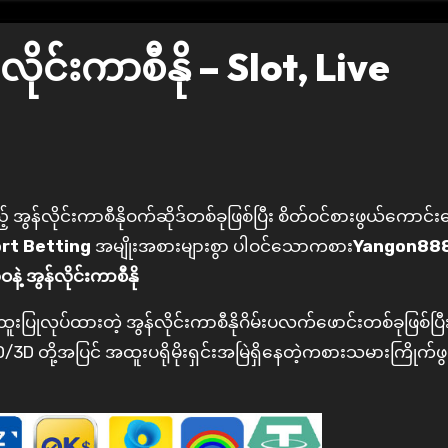
ုင်းကာစီနို – Slot, Live
် အွန်လိုင်းကာစီနိုဝက်ဆိုဒ်တစ်ခုဖြစ်ပြီး စိတ်ဝင်စားဖွယ်ကောင်
port Betting
အမျိုးအစားများစွာ ပါဝင်သောကစား
Yangon888
 အွန်လိုင်းကာစီနို
ြုလုပ်ထားတဲ့ အွန်လိုင်းကာစီနိုဂိမ်းပလက်ဖောင်းတစ်ခုဖြစ်ပြီး
 2D/3D တို့အပြင် အထူးပရိုမိုးရှင်းအမြဲရှိနေတဲ့ကစားသမားကြိုက်