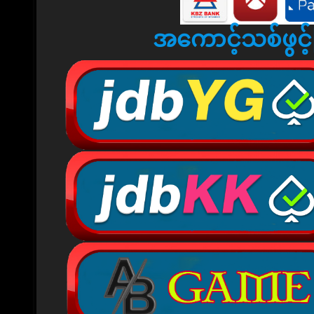
အကောင့်သစ်ဖွင့်