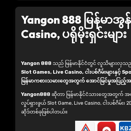
Yangon 888 မြန်မာအွန်လိ
Casino, ပရိုမိုးရှင်းများ
Yangon 888
သည် မြန်မာနိုင်ငံတွင် လူသိများလှသည့
Slot Games, Live Casino, ငါးပစ်ဂိမ်းများနှင့် S
မြန်မာကစားသမားတွေအတွက် အောင်မြင်မှုအပြည့်အဝနဲ့
Yangon888
ဆိုတာ မြန်မာနိုင်ငံသားတွေအတွက် အထူးပ
လှုပ်ရှားဖွယ် Slot Game, Live Casino, ငါးပစ်ဂိမ်း၊
ဆိုဒ်တစ်ခုဖြစ်ပါတယ်။