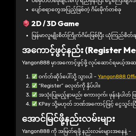
ပစ်မှတ်တစ်ခုချင်းစီကို ရည်မှန်းပြီး ငွေကြေးများအ
ပျော်စရာတွေအပြည့်ဖြစ်တဲ့ ဂိမ်းမိုက်တစ်ခု
2D / 3D Game
မြန်မာလူမျိုးစိတ်ကြိုက်ဂိမ်းဖြစ်ပြီး ယုံကြည်စိတ်ချမ
အကောင့်ဖွင့်နည်း (Register M
Yangon888 မှာအကောင့်ဖွင့်ဖို့ လုပ်ဆောင်ရမယ့်အ
ဝက်ဘ်ဆိုဒ်ပေါ်သို့ သွားပါ –
Yangon888 Offi
“Register” ခလုတ်ကို နှိပ်ပါ။
အသုံးပြုမည့်နာမည်၊ စကားဝှက်၊ ဖုန်းနံပါတ် ဖ
KPay သို့မဟုတ် ဘဏ်အကောင့်ဖြင့် ငွေသွင်းပြီး သ
အောင်မြင်ဖို့နည်းလမ်းများ
Yangon888 ကို အမြတ်ရဖို့ နည်းလမ်းများအနေနဲ့ –