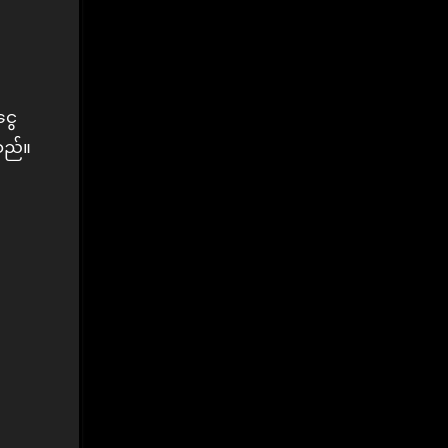
ငွေ
သည်။