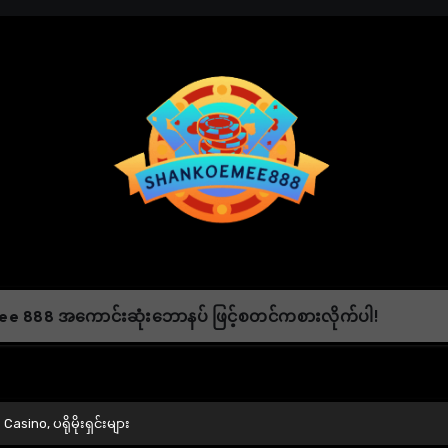
e 888 အကောင်းဆုံးဘောနပ် ဖြင့်စတင်ကစားလိုက်ပါ!
asino, ပရိုမိုးရှင်းများ