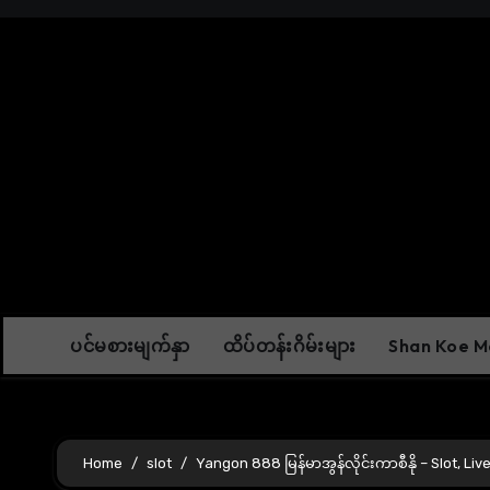
Skip
to
content
ပင်မစားမျက်နှာ
ထိပ်တန်းဂိမ်းများ
Shan Koe Me
Home
slot
Yangon 888 မြန်မာအွန်လိုင်းကာစီနို – Slot, Live C