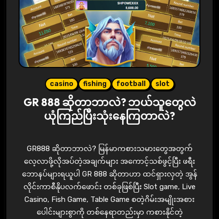
casino
fishing
football
slot
GR 888 ဆိုတာဘာလဲ? ဘယ်သူတွေလဲ
ယုံကြည်ပြီးသုံးနေကြတာလဲ?
GR888 ဆိုတာဘာလဲ? မြန်မာကစားသမားတွေအတွက်
လေ့လာဖို့လိုအပ်တဲ့အချက်များ အကောင့်သစ်ဖွင့်ပြီး ဖရီး
ဘောနပ်များရယူပါ GR 888 ဆိုတာဟာ ထင်ရှားလှတဲ့ အွန်
လိုင်းကာစီနိုပလက်ဖောင်း တစ်ခုဖြစ်ပြီး Slot game, Live
Casino, Fish Game, Table Game စတဲ့ဂိမ်းအမျိုးအစား
ပေါင်းများစွာကို တစ်နေရာတည်းမှာ ကစားနိုင်တဲ့