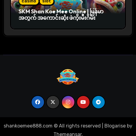
casino
slot
SKM Shan Koe Mee Online | မြန်မာ
အတွက် အကောင်းဆုံး ဖဲကိုးမီးဂိမ်း
shankoemee888.com © All rights reserved
|
Blogarise
by
Themeansar
.