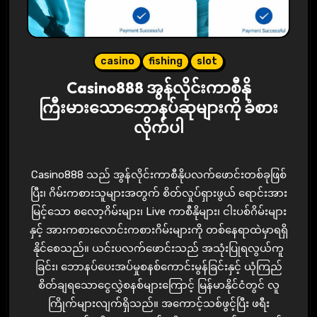
casino
fishing
slot
Casino888 အွန်လိုင်းကာစီနို
ကြီးမားသောဘောနပ်ဆုများကို ခံစား
လိုက်ပါ
Casino888 သည် အွန်လိုင်းကာစီနိုပလက်ဖောင်းတစ်ခုဖြစ်
ပြီး၊ ဂိမ်းကစားသူများအတွက် စိတ်လှုပ်ရှားဖွယ် ရောင်းအား
မြင့်သော စလော့ဂိမ်းများ၊ Live ကာစီနိုများ၊ ငါးပစ်ဂိမ်းများ
နှင့် အားကစားလောင်းကစားဂိမ်းများကို တစ်နေရာထဲမှာရရှိ
နိုင်စေသည်။ ယင်းပလက်ဖောင်းသည် အသုံးပြုရလွယ်ကူ
ခြင်း၊ ဘောနပ်ပေးအပ်မှုစနစ်ကောင်းမွန်ခြင်းနှင့် ယုံကြည်
စိတ်ချရသောငွေလွှဲစနစ်များကြောင့် မြန်မာနိုင်ငံတွင် လူ
ကြိုက်များလျက်ရှိသည်။ အကောင့်သစ်ဖွင့်ပြီး ဖရီး