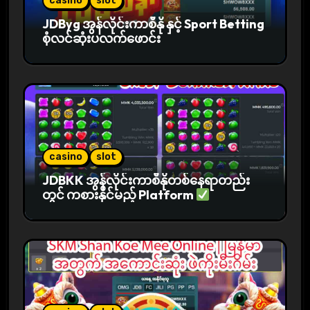
casino
slot
JDByg အွန်လိုင်းကာစီနို နှင့် Sport Betting
စုံလင်ဆုံးပလက်ဖောင်း
casino
slot
JDBKK အွန်လိုင်းကာစီနိုတစ်နေရာတည်း
တွင် ကစားနိုင်မည့် Platform