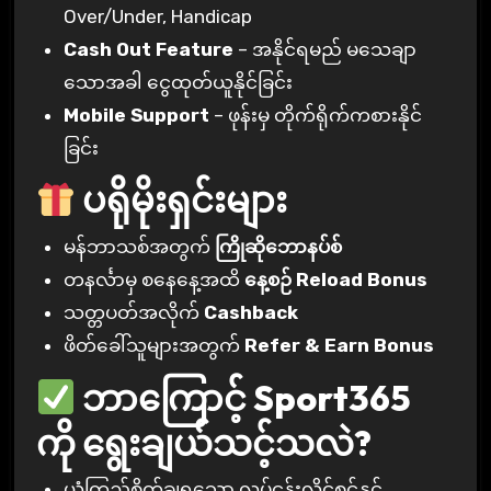
Over/Under, Handicap
Cash Out Feature
– အနိုင်ရမည် မသေချာ
သောအခါ ငွေထုတ်ယူနိုင်ခြင်း
Mobile Support
– ဖုန်းမှ တိုက်ရိုက်ကစားနိုင်
ခြင်း
ပရိုမိုးရှင်းများ
မန်ဘာသစ်အတွက်
ကြိုဆိုဘောနပ်စ်
တနင်္လာမှ စနေနေ့အထိ
နေ့စဉ် Reload Bonus
သတ္တပတ်အလိုက်
Cashback
ဖိတ်ခေါ်သူများအတွက်
Refer & Earn Bonus
ဘာကြောင့် Sport365
ကို ရွေးချယ်သင့်သလဲ?
ယုံကြည်စိတ်ချရသော လုပ်ငန်းလိုင်စင်နှင့်