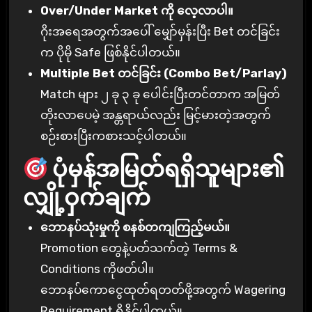
Over/Under Market ကို လေ့လာပါ။
ဂိုးအရေအတွက်အပေါ် မျှော်မှန်းပြီး Bet တင်ခြင်း
က ပိုမို Safe ဖြစ်နိုင်ပါတယ်။
Multiple Bet တင်ခြင်း (Combo Bet/Parlay)
Match များ ၂ ခု ၃ ခု ပေါင်းပြီးတင်တာက အမြတ်
တိုးလာပေမဲ့ အန္တရာယ်လည်း မြင့်မားတဲ့အတွက်
စဉ်းစားပြီးကစားသင့်ပါတယ်။
ပုံမှန်အမြတ်ရရှိသူများ၏
လျှို့ဝှက်ချက်
ဘောနပ်သုံးမှုကို စနစ်တကျကြည့်မယ်။
Promotion တွေနဲ့ပတ်သက်တဲ့ Terms &
Conditions ကိုဖတ်ပါ။
ဘောနပ်ကောငွေထုတ်ရတတ်ဖို့အတွက် Wagering
Requirement ရှိနိုင်ပါတယ်။