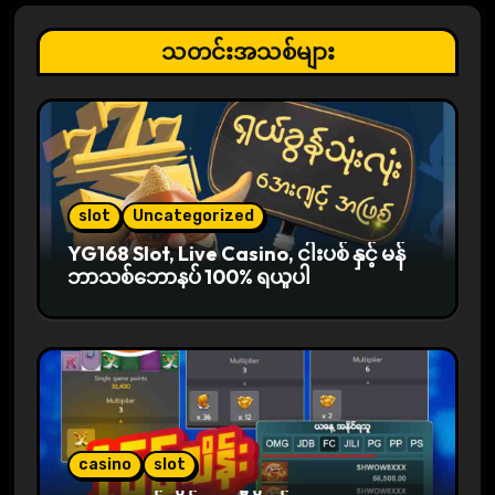
i
g
သတင်းအသစ်များ
a
t
i
slot
Uncategorized
o
YG168 Slot, Live Casino, ငါးပစ် နှင့် မန်
n
ဘာသစ်ဘောနပ် 100% ရယူပါ
casino
slot