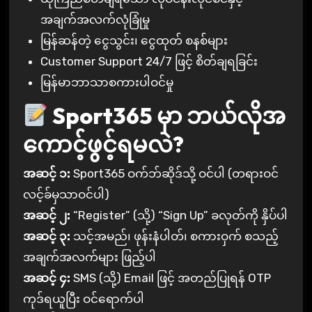
အချက်အလက်လုံခြုံမှု
မြန်ဆန်တဲ့ ငွေသွင်း၊ ငွေထုတ် စနစ်များ
Customer Support 24/7 ဖြင့် စိတ်ချရခြင်း
မြန်မာဘာသာစကားပါဝင်မှု
Sport365 မှာ ဘယ်လိုအ
ကောင့်ဖွင့်ရမလဲ?
အဆင့် ၁:
Sport365 ဝက်ဘ်ဆိုဒ်သို့ ဝင်ပါ (တရားဝင်
လင့်ခ်မှသာဝင်ပါ)
အဆင့် ၂:
“Register” (သို့) “Sign Up” ခလုတ်ကို နှိပ်ပါ
အဆင့် ၃:
သင့်အမည်၊ ဖုန်းနံပါတ်၊ စကားဝှက် စသည့်
အချက်အလက်များ ဖြည့်ပါ
အဆင့် ၄:
SMS (သို့) Email ဖြင့် အတည်ပြုရန် OTP
ကုဒ်ရယူပြီး ဝင်ရောက်ပါ