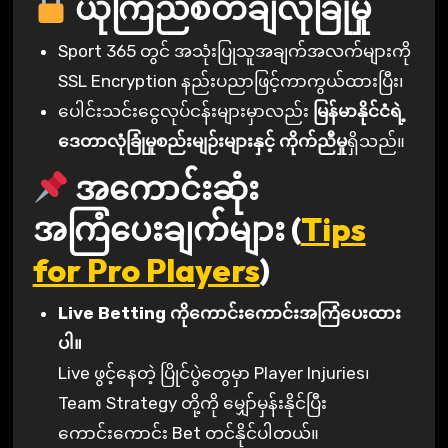
ယုံကြည်စိတ်ချလုံခြုံမှု
Sport 365 တွင် အသုံးပြုသူအချက်အလက်များကို
SSL Encryption နည်းပညာဖြင့်ကာကွယ်ထားပြီး၊
ပေါင်းသင်းငွေလုပ်ငန်းများမှာလည်း
မြန်မာနိုင်ငံရဲ့
ဒေတာလုံခြုံမှုစည်းမျဉ်းများနှင့် ကိုက်ညီမှု
ရှိသည်။
အကောင်းဆုံး
အကြံပေးချက်များ (
Tips
for Pro Players
)
Live Betting ကိုကောင်းကောင်းအကြံပေးထား
ပါ။
Live ဖွင့်နေတဲ့ ပြိုင်ပွဲတွေမှာ Player Injuries၊
Team Strategy တို့ကို မျှော်မှန်းနိုင်ပြီး
ကောင်းကောင်း Bet တင်နိုင်ပါတယ်။