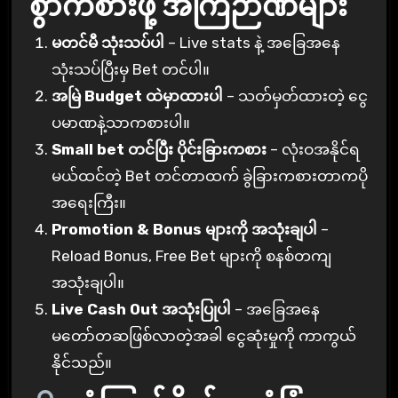
စွာကစားဖို့ အကြံဉာဏ်များ
မတင်မီ သုံးသပ်ပါ
– Live stats နဲ့ အခြေအနေ
သုံးသပ်ပြီးမှ Bet တင်ပါ။
အမြဲ Budget ထဲမှာထားပါ
– သတ်မှတ်ထားတဲ့ ငွေ
ပမာဏနဲ့သာကစားပါ။
Small bet တင်ပြီး ပိုင်းခြားကစား
– လုံးဝအနိုင်ရ
မယ်ထင်တဲ့ Bet တင်တာထက် ခွဲခြားကစားတာကပို
အရေးကြီး။
Promotion & Bonus များကို အသုံးချပါ
–
Reload Bonus, Free Bet များကို စနစ်တကျ
အသုံးချပါ။
Live Cash Out အသုံးပြုပါ
– အခြေအနေ
မတော်တဆဖြစ်လာတဲ့အခါ ငွေဆုံးမှုကို ကာကွယ်
နိုင်သည်။