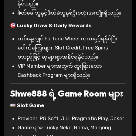
နိုင်သည်။
ဖိတ်ခေါ်သူနှင့်ဖိတ်ခံသူနှစ်ဦးစလုံးအကျိုးရှိသည်။
Lucky Draw & Daily Rewards
တစ်နေ့လျှင် Fortune Wheel ကစားခွင့်ရနိုင်ပြီး
ပေါက်ကြေးများ, Slot Credit, Free Spins
စသည်ဖြင့် ဆုများစွာအနိုင်ရနိုင်သည်။
VIP Member များအတွက် ထူးခြားသော
Cashback Program များရှိသည်။
Shwe888 ရဲ့ Game Room များ
Slot Game
Provider: PG Soft, JILI, Pragmatic Play, Joker
Game များ: Lucky Neko, Roma, Mahjong