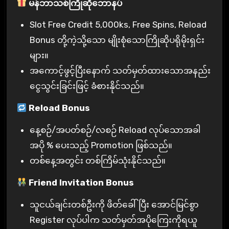
မန်ဘာသစ်ကြိုဆိုဘောနပ်
Slot Free Credit 5,000ks, Free Spins, Reload
Bonus တို့ကဲ့သို့သော မျိုးစုံသောကြိုဆိုပရိုမိုးရှင်း
များ။
အကောင့်ဖွင့်ပြီးနောက် သတ်မှတ်ထားသောအနည်း
ငွေသွင်းခြင်းဖြင့် ခံစားနိုင်သည်။
Reload Bonus
နေ့စဉ်/အပတ်စဉ်/လစဉ် Reload လုပ်သောအခါ
အပို % ပေးသည့် Promotion ဖြစ်သည်။
တစ်နေ့အတွင်း တစ်ကြိမ်သုံးနိုင်သည်။
Friend Invitation Bonus
သူငယ်ချင်းတစ်ဦးကို ဖိတ်ခေါ်ပြီး အောင်မြင်စွာ
Register လုပ်ပါက သတ်မှတ်အပိုကြေးကိုရယူ