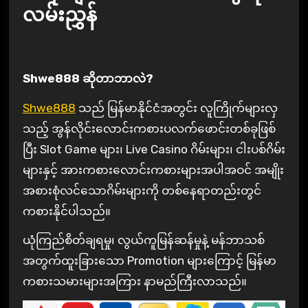
လမ်းညွှန်
Shwe888 ဆိုတာဘာလဲ?
Shwe888
သည် မြန်မာနိုင်ငံအတွင်း လူကြိုက်များလှ
သည့် အွန်လိုင်းလောင်းကစားပလက်ဖောင်းတစ်ခုဖြစ်
ပြီး Slot Game များ၊ Live Casino ဂိမ်းများ၊ ငါးပစ်ဂိမ်း
များနှင့် အားကစားလောင်းကစားများအပါအဝင် အမျိုး
အစားစုံလင်သောဂိမ်းများကို တစ်နေရာတည်းတွင်
ကစားနိုင်ပါသည်။
ယုံကြည်စိတ်ချရမှု၊ လွယ်ကူမြန်ဆန်မှုနဲ့ မန်ဘာသစ်
အတွက်ထူးခြားသော Promotion များကြောင့် မြန်မာ
ကစားသမားများအကြား နာမည်ကြီးလာသည်။