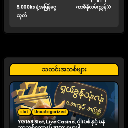
5,000ks နဲ့ အမြန်ငွေ
ကာစီနိုလမ်းညွှန်
t
ထုတ်
n
a
v
i
g
သတင်းအသစ်များ
a
t
i
slot
Uncategorized
o
YG168 Slot, Live Casino, ငါးပစ် နှင့် မန်
n
ဘာသစ်ဘောနပ် 100% ရယူပါ