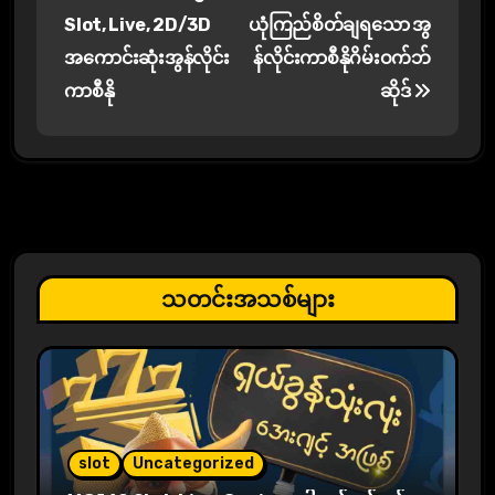
o
Slot, Live, 2D/3D
ယုံကြည်စိတ်ချရသော အွ
s
အကောင်းဆုံးအွန်လိုင်း
န်လိုင်းကာစီနိုဂိမ်းဝက်ဘ်
ကာစီနို
ဆိုဒ်
t
n
a
v
i
သတင်းအသစ်များ
g
a
t
i
slot
Uncategorized