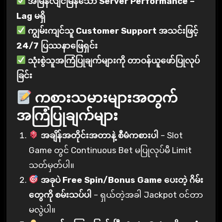
အမြန်လျင်မြန်သော Server Performance –
Lag မရှိ
ကျွမ်းကျင်သူ Customer Support အသင်းဖြင့်
24/7 ပြဿနာဖြေရှင်း
သုံးစွဲသူအကြံပြုချက်များကို တာဝန်ယူဖော်ပြုလုပ်
ခြင်း
ကစားသမားများအတွက်
အကြံပြုချက်များ
အချိန်အတိုင်းအတာနဲ့ စီမံကစားပါ
– Slot
Game တွင် Continuous Bet မပြုလုပ်မီ Limit
သတ်မှတ်ပါ။
အခုပဲ Free Spin/Bonus Game ပေးတဲ့ ဂိမ်း
တွေကို စမ်းသပ်ပါ
– ရှယ်တဲ့အခါ Jackpot ဝင်တာ
မလွဲပါ။