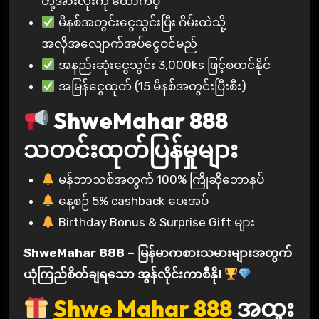
တို့အားလုံးကို ထောက်ပံ့
မိနစ်အတွင်းငွေသွင်းပြီး ဂိမ်းထဲသို့
အလိုအလျောက်အပ်ငွေဝင်မည်
အနည်းဆုံးငွေသွင်း 3,000ks ဖြင့်စတင်နိုင်
အမြန်ငွေထုတ် (15 မိနစ်အတွင်းပြီးစီး)
ShweMahar 888
သတင်းထုတ်ပြန်မှုများ
မန်ဘာသစ်အတွက် 100% ကြိုဆိုဘောနပ်
နေ့စဉ် 5% cashback ပေးအပ်
Birthday Bonus & Surprise Gift များ
ShweMahar 888 – မြန်မာကစားသမားများအတွက်
ယုံကြည်စိတ်ချရသော အွန်လိုင်းကာစီနို!
Shwe Mahar 888
အထူး