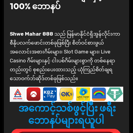
100% ဘောနပ်
Shwe Mahar 888
သည် မြန်မာနိုင်ငံရှိအွန်လိုင်းကာ
စီနိုပလက်ဖောင်းတစ်ခုဖြစ်ပြီး စိတ်ဝင်စားဖွယ်
အလောင်းအစားဂိမ်းများ၊ Slot Game များ၊ Live
Casino ဂိမ်းများနှင့် ငါးပစ်ဂိမ်းများစွာကို တစ်နေရာ
တည်းတွင် စုစည်းပေးထားသည့် ယုံကြည်စိတ်ချရ
သောဝက်ဘ်ဆိုဒ်တစ်ခုဖြစ်သည်။
အကောင့်သစ်ဖွင့်ပြီး ဖရီး
ဘောနပ်များရယူပါ