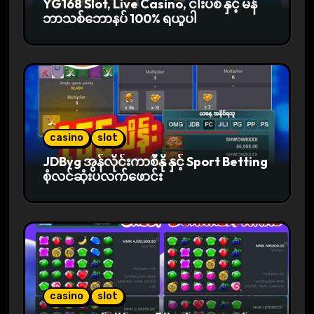
YG168 Slot, Live Casino, ငါးပစ် နှင့် မန်
o
ဘာသစ်ဘောနပ် 100% ရယူပါ
n
casino
slot
JDByg အွန်လိုင်းကာစီနို နှင့် Sport Betting
စုံလင်ဆုံးပလက်ဖောင်း
casino
slot