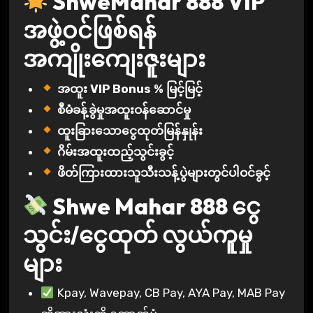
ShweMahar 888 VIP
အဖွဲ့ဝင်ဖြစ်ရန်
အကျိုးကျေးဇူးများ
အထူး VIP Bonus % မြင့်မြင့်
စီမံခန့်ခွဲမှုအထူးဝန်ဆောင်မှု
ထူးခြားသောငွေထုတ်မြန်နှုန်း
ဂိမ်းအထူးထည့်သွင်းခွင့်
ဖိတ်ကြားထားသူသီးသန့်ပွဲများတွင်ပါဝင်ခွင့်
Shwe Mahar 888 ငွေ
သွင်း/ငွေထုတ် လွယ်ကူမှု
များ
Kpay, Wavepay, CB Pay, AYA Pay, MAB Pay