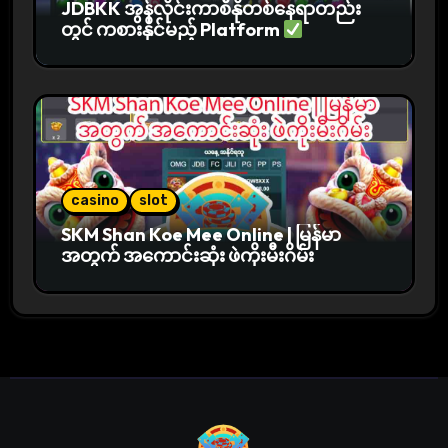
JDBKK အွန်လိုင်းကာစီနိုတစ်နေရာတည်း
တွင် ကစားနိုင်မည့် Platform
casino
slot
SKM Shan Koe Mee Online | မြန်မာ
အတွက် အကောင်းဆုံး ဖဲကိုးမီးဂိမ်း