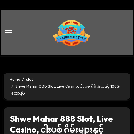
Skip
to
content
Home
slot
Shwe Mahar 888 Slot, Live Casino, ငါးပစ် ဂိမ်းများနှင့် 100%
ဘောနပ်
Shwe Mahar 888 Slot, Live
Casino, ငါးပစ် ဂိမ်းများနှင့်