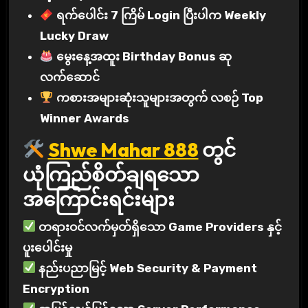
ရက်ပေါင်း 7 ကြိမ် Login ပြီးပါက Weekly
Lucky Draw
မွေးနေ့အထူး Birthday Bonus ဆု
လက်ဆောင်
ကစားအများဆုံးသူများအတွက် လစဉ် Top
Winner Awards
Shwe Mahar 888
တွင်
ယုံကြည်စိတ်ချရသော
အကြောင်းရင်းများ
တရားဝင်လက်မှတ်ရှိသော Game Providers နှင့်
ပူးပေါင်းမှု
နည်းပညာမြင့် Web Security & Payment
Encryption