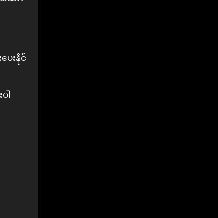
ေးနိုင်
းပါ