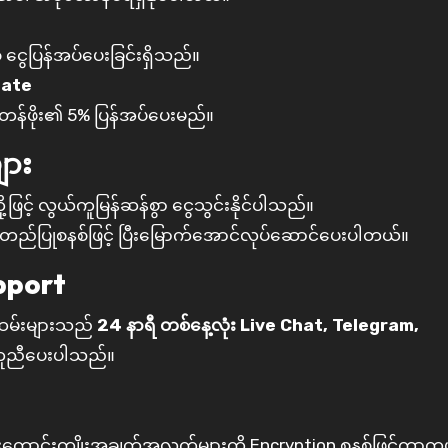
စ် ငွေပြန်အပ်ပေးခြင်းရှိသည်။
bate
န်ဖိုး၏ 5% ပြန်အပ်ပေးမည်။
ျား
ု့ဖြင့် လွယ်ကူမြန်ဆန်စွာ ငွေသွင်းနိုင်ပါသည်။
ည်ပြုစနစ်ဖြင့် ပြီးမြောက်အောင်လုပ်ဆောင်ပေးပါတယ်။
pport
်ထမ်းများသည်
24 နာရီ တစ်နေ့လုံး Live Chat, Telegram,
 ကူညီပေးပါသည်။
းကောင်းကျိုးအချက်အလက်များကို Encryption စနစ်ဖြင့်ကာက