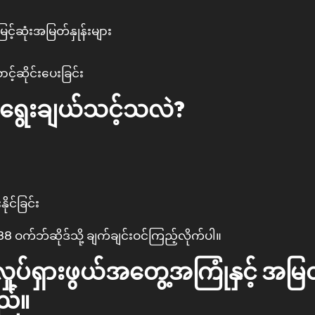
င့်ဆုံးအမြတ်နှုန်းများ
င့်ဆိုင်းပေးခြင်း
်ရွေးချယ်သင့်သလဲ?
င်ခြင်း
8 ဝက်ဘ်ဆိုဒ်သို့ ချက်ချင်းဝင်ကြည့်လိုက်ပါ။
ုပ်ရှားဖွယ်အတွေ့အကြုံနှင့် အမြ
ည်။