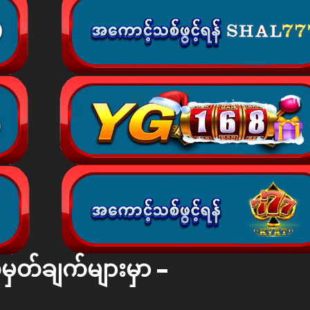
တ်ချက်များမှာ –