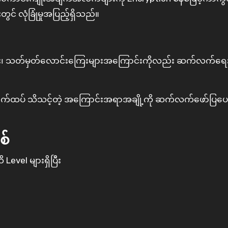
တွင် လုံခြုံမှုအပြည့်ရှိသည်။
ိုင်ရနည်း၊ သတ်မှတ်လောင်းကြေးများအကြောင်းကိုလည်း ဆက်လက်ရေးပ
ာက်ထပ် သိသင့်တဲ့ အကြောင်းအရာအချို့ကို ဆက်လက်ဖော်ပြပေ
စ်
Level များရှိပြီး