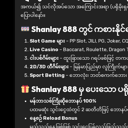
အကယ်၍ သင်လိုအပ်သော အကြောင်းအရာ (ပရိုမိုးရှင်း, 
ပြောပါနော်။
Shanlay 888 တွင် ကစားနိုင်
Slot Game များ
– PP Slot, JILI, PG, Joker, 
Live Casino
– Baccarat, Roulette, Dragon Tige
ငါးပစ်ဂိမ်းများ
– ထူးခြားသော ဂရပ်ဖစ်ဖြင့် တကယ့်လ
2D/3D ထီဂိမ်းများ
– မြန်မာပြည်မှာ လူကြိုက်များ
Sport Betting
– ဘောလုံး၊ ဘတ်စကက်ဘော၊ အင်
Shanlay 888 မှ ပေးသော ပရိုမိ
မန်ဘာသစ်ကြိုဆိုဘောနပ် 100%
ပထမဆုံး သွင်းငွေထဲတွင် 2 ဆတိတိဖြင့် ဘောနပ်ရ
နေ့စဉ် Reload Bonus
မည်သည့်နေ့ဖြစ်ဖြစ် သွင်းငွေပြန်လည်ဖြည့်သည့်