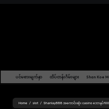
Skip
to
content
ပင်မစားမျက်နှာ
ထိပ်တန်းဂိမ်းများ
Shan Koe Me
Home
slot
Shanlay888 အကောင်းဆုံး casino ဘောနပ်10