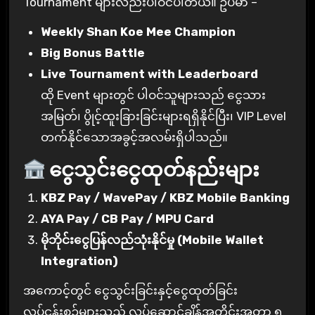
Tournament များလည်းပါဝင်ပါတယ်။ ဥပမာ –
Weekly Shan Koe Mee Champion
Big Bonus Battle
Live Tournament with Leaderboard
ထို Event များတွင် ပါဝင်သူများသည် ငွေသား
အမြတ်၊ ပွိုင့်ထူးခြားခြင်းများရရှိနိုင်ပြီး၊ VIP Level
တက်နိုင်သောအခွင့်အလမ်းရှိပါသည်။
ငွေသွင်းငွေထုတ်နည်းများ
KBZ Pay / WavePay / KBZ Mobile Banking
AYA Pay / CB Pay / MPU Card
မိုဘိုင်းငွေပြန်လည်သုံးနိုင်မှု (Mobile Wallet
Integration)
အကောင့်တွင် ငွေသွင်းခြင်းနှင့်ငွေထုတ်ခြင်း
လုပ်ငန်းစဉ်များသည် လုပ်ဆောင်ချိန်အတိုင်းအတာ ၅