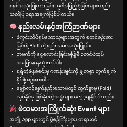
စနစ်အသုံးပြုထားခြင်း၊ မူဝါဒပြည့်စုံခြင်းများလည်း
သတိပြုစရာအချက်ဖြစ်ပါတယ်။
နည်းလမ်းနှင့်အကြံဉာဏ်များ
ဖဲကွင်းသိပ်ရှုပ်သောသူများအတွက် စတင်စဉ်းစား
ခြင်းနဲ့ Bluff တဲ့နည်းလမ်းအသုံးပြုပါ။
တဖက်ကို ငွေလောင်းခြင်းမပြုမီ စတင်ဖဲထုပ်
အခြေအနေသုံးသပ်ပါ။
ရရှိတဲ့ဖဲနှစ်စင်းမှ ဂဏန်းချင်းကို မျှတစွာ တွက်ချက်
နိုင်ဖို့ စဉ်းစားပါ။
မျှော်လင့်ချက်နည်းသောဖဲတွင် ထွက်ခွာမှု (Fold)
လုပ်နိုင်မှ ဖြစ်နိုင်တဲ့အရှုံးများ လျှော့ချနိုင်ပါသည်။
ဖဲသမားအကြိုက်ဆုံး Event များ
အချို့ App များတွင် ပွဲစဉ်ကြီးများ၊ တရားဝင်