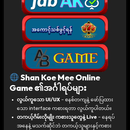
Shan Koe Mee Online
Game ၏အင်္ဂါရပ်များ
လွယ်ကူသော UI/UX
– စနစ်တကျနဲ့ ဖော်ပြထား
သော interface ကစားရတာ လွယ်ကူပါတယ်။
တကယ့်ဂိမ်းလိုမျိုး ကစားသူတွေနဲ့ Live
– နေရပ်
အနေနဲ့ မသက်ဆိုင်ဘဲ တကယ့်သူများနှင့်ကစား