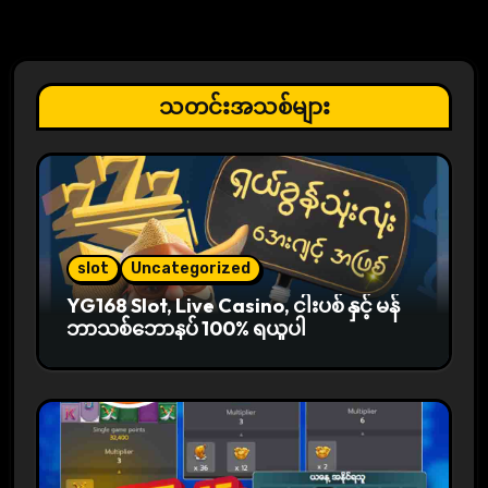
a
v
i
သတင်းအသစ်များ
g
a
t
i
slot
Uncategorized
YG168 Slot, Live Casino, ငါးပစ် နှင့် မန်
o
ဘာသစ်ဘောနပ် 100% ရယူပါ
n