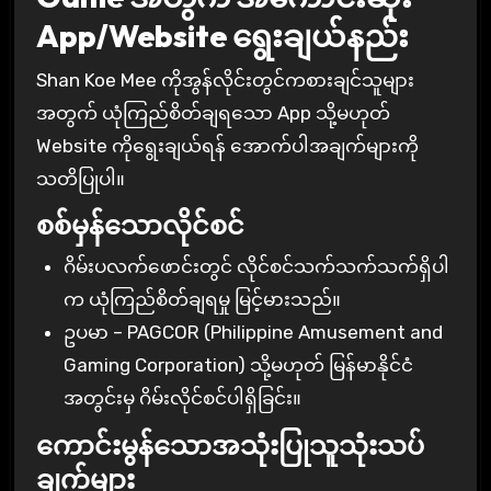
App/Website ရွေးချယ်နည်း
Shan Koe Mee ကိုအွန်လိုင်းတွင်ကစားချင်သူများ
အတွက် ယုံကြည်စိတ်ချရသော App သို့မဟုတ်
Website ကိုရွေးချယ်ရန် အောက်ပါအချက်များကို
သတိပြုပါ။
စစ်မှန်သောလိုင်စင်
ဂိမ်းပလက်ဖောင်းတွင် လိုင်စင်သက်သက်သက်ရှိပါ
က ယုံကြည်စိတ်ချရမှု မြင့်မားသည်။
ဥပမာ – PAGCOR (Philippine Amusement and
Gaming Corporation) သို့မဟုတ် မြန်မာနိုင်ငံ
အတွင်းမှ ဂိမ်းလိုင်စင်ပါရှိခြင်း။
ကောင်းမွန်သောအသုံးပြုသူသုံးသပ်
ချက်များ