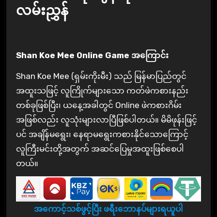
လမ်းညွှန်
Shan Koe Mee Online Game အကြောင်း
Shan Koe Mee (ရှမ်းကိုးမီး) သည် မြန်မာပြည်တွင်
အထူးသဖြင့် လူကြိုက်များသော ကတ်ဖဲကစားနည်း
တစ်ခုဖြစ်ပြီး၊ ယနေ့အခါတွင် Online ဖဲကစားဂိမ်း
အဖြစ်လည်း လူသုံးများလာပြီဖြစ်ပါတယ်။ မိမိဖုန်းဖြင့်
ပင် အချိန်မရွေး၊ နေရာမရွေးကစားနိုင်သောကြောင့်
လူကြီးမင်းတို့အတွက် အဆင်ပြေမှုအထူးဖြစ်စေပါ
တယ်။
အကောင့်သစ်ဖွင့်ပြီး ဖရီးဘောနပ်များရယူပါ