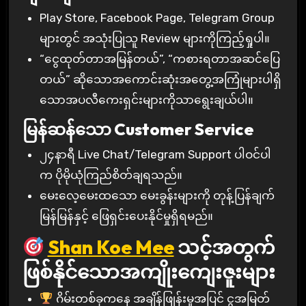
Play Store, Facebook Page, Telegram Group
များတွင် အသုံးပြုသူ Review များကိုကြည့်ရှုပါ။
“ငွေထုတ်တာအမြန်တယ်”, “ကစားရတာအဆင်ပြေ
တယ်” ဆိုသောအကောင်းဆုံးအတွေ့အကြုံများပါရှိ
သောအပလီကေးရှင်းများကိုသာရွေးချယ်ပါ။
မြန်ဆန်သော Customer Service
၂၄နာရီ Live Chat/Telegram Support ပါဝင်ပါ
က ပိုမိုယုံကြည်စိတ်ချရသည်။
မေးလေ့မေးထသော မေးခွန်းများကို တုန့်ပြန်ချက်
မြန်မြန်နှင့် ဖြေရှင်းပေးနိုင်မှုရှိရမည်။
Shan Koe Mee
သင့်အတွက်
ဖြစ်နိုင်သောအကျိုးကျေးဇူးများ
ဂိမ်းတစ်ခုကနေ အချိန်ဖြုန်းမှုအပြင် ငွအမြတ်