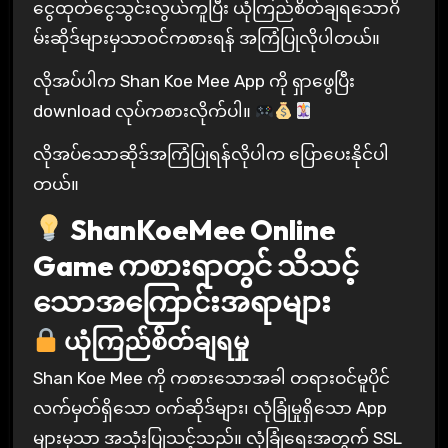
ငွေထုတ်ငွေသွင်းလွယ်ကူပြီး ယုံကြည်စိတ်ချရသောဂိ
မ်းဆိုဒ်များမှသာဝင်ကစားရန် အကြံပြုလိုပါတယ်။
လိုအပ်ပါက Shan Koe Mee App ကို ရှာဖွေပြီး
download လုပ်ကစားလိုက်ပါ။
လိုအပ်သောဆိုဒ်အကြံပြုရန်လိုပါက ပြောပေးနိုင်ပါ
တယ်။
ShanKoeMee Online
Game ကစားရာတွင် သိသင့်
သောအကြောင်းအရာများ
ယုံကြည်စိတ်ချရမှု
Shan Koe Mee ကို ကစားသောအခါ တရားဝင်မူပိုင်
လက်မှတ်ရှိသော ဝက်ဆိုဒ်များ၊ လုံခြုံမှုရှိသော App
များမှသာ အသုံးပြုသင့်သည်။ လုံခြုံရေးအတွက် SSL