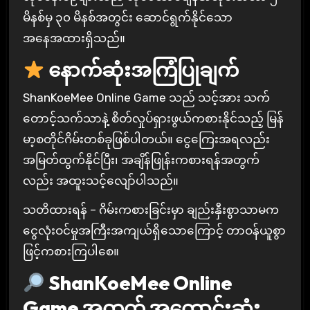
မိနစ်မှ ၃၀ မိနစ်အတွင်း ဆောင်ရွက်နိုင်သော
အနေအထားရှိသည်။
နောက်ဆုံးအကြံပြုချက်
ShanKoeMee Online Game သည် သင့်အား သက်
တောင့်သက်သာနဲ့ စိတ်လှုပ်ရှားဖွယ်ကစားနိုင်သည့် မြန်
မာ့စတိုင်ဂိမ်းတစ်ခုဖြစ်ပါတယ်။ ငွေကြေးအရလည်း
အမြတ်ထွက်နိုင်ပြီး၊ အချိန်ဖြုန်းကစားရန်အတွက်
လည်း အထူးသင့်လျော်ပါသည်။
သတိထားရန် – ဂိမ်းကစားခြင်းမှာ ချည်းနှီးစွာသာမက
ငွေလုံးဝင်မှုအကြီးအကျယ်ရှိသောကြောင့် တာဝန်ယူစွာ
ဖြင့်ကစားကြပါစေ။
ShanKoeMee Online
Game အတွက် အကောင်းဆုံး