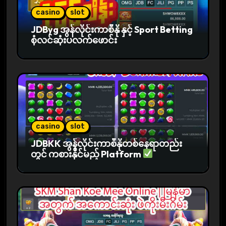
casino
slot
JDByg အွန်လိုင်းကာစီနို နှင့် Sport Betting
စုံလင်ဆုံးပလက်ဖောင်း
casino
slot
JDBKK အွန်လိုင်းကာစီနိုတစ်နေရာတည်း
တွင် ကစားနိုင်မည့် Platform