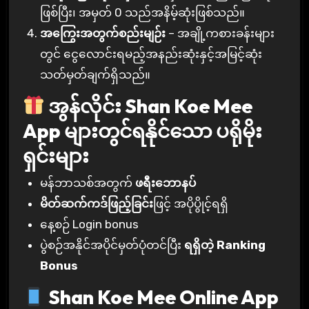
ဖြစ်ပြီး၊ အမှတ် 0 သည်အနိမ့်ဆုံးဖြစ်သည်။
အကြွေးအတွက်စည်းမျဉ်း
– အချို့ကစားခန်းများ
တွင် ငွေလောင်းရမည့်အနည်းဆုံးနှင့်အမြင့်ဆုံး
သတ်မှတ်ချက်ရှိသည်။
အွန်လိုင်း Shan Koe Mee
App များတွင်ရနိုင်သော ပရိုမိုး
ရှင်းများ
မန်ဘာသစ်အတွက်
ဖရီးဘောနပ်
မိတ်ဆက်ကဒ်ဖြည့်ခြင်း
ဖြင့် အပိုပွိုင့်ရရှိ
နေ့စဉ် Login bonus
ပွဲစဉ်အနိုင်အပိုင်မှတ်ပုံတင်ပြီး
ရရှိတဲ့ Ranking
Bonus
Shan Koe Mee Online App