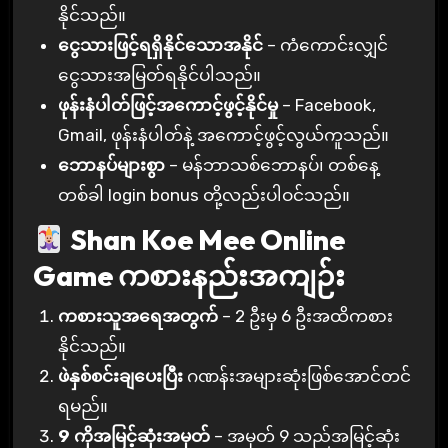
နိုင်သည်။
ငွေသားဖြင့်ရရှိနိုင်သောအနိုင်
– ကံကောင်းလျှင်
ငွေသားအမြတ်ရနိုင်ပါသည်။
ဖုန်းနံပါတ်ဖြင့်အကောင့်ဖွင့်နိုင်မှု
– Facebook,
Gmail, ဖုန်းနံပါတ်နဲ့ အကောင့်ဖွင့်လွယ်ကူသည်။
ဘောနပ်များစွာ
– မန်ဘာသစ်ဘောနပ်၊ တစ်နေ့
တစ်ခါ login bonus တို့လည်းပါဝင်သည်။
Shan Koe Mee Online
Game ကစားနည်းအကျဉ်း
ကစားသူအရေအတွက်
– 2 ဦးမှ 6 ဦးအထိကစား
နိုင်သည်။
ဖဲနှစ်စင်းချပေးပြီး
ဂဏန်းအများဆုံးဖြစ်အောင်တင်
ရမည်။
9 ကိုအမြင့်ဆုံးအမှတ်
– အမှတ် 9 သည်အမြင့်ဆုံး