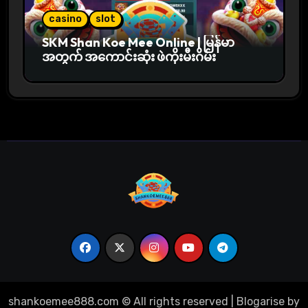
casino
slot
SKM Shan Koe Mee Online | မြန်မာ
အတွက် အကောင်းဆုံး ဖဲကိုးမီးဂိမ်း
shankoemee888.com © All rights reserved
|
Blogarise
by