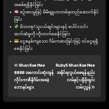
အစစ်ရရှိနိုင်ခြင်း
စဉ်းစားမှုဖြင့် မိမိဗျူဟာတစ်ခုတည်ဆောက်နိုင်
ခြင်း
မိသားစု/သူငယ်ချင်းများနှင့် ပေါင်းသင်း
ဆက်ဆံမှုကို တိုးတက်စေနိုင်ခြင်း
ငွေစနစ်ကျသော ဂိမ်းကစားခြင်းဖြင့် ဝင်ငွေရရှိ
စေနိုင်ခြင်း
P
Shan Koe Mee
Ruby5 Shan Koe Mee
o
8888 အကောင်းဆုံးအွန်
အနိုင်ရလွယ်စေရန် နည်း
s
လိုင်းကာစီနိုဂိမ်းအခမဲ့
လမ်နှင့် ပရိုမိုးရှင်း
ဘောနပ်များ
လမ်းညွှန်
t
n