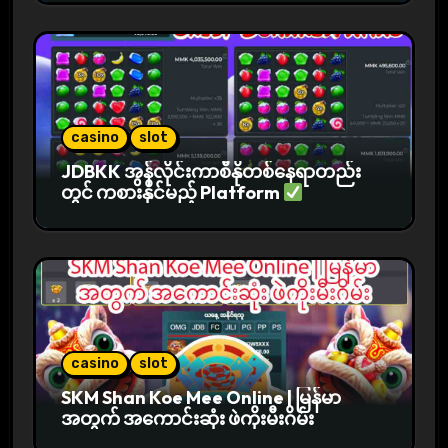
casino
slot
JDBKK အွန်လိုင်းကာစီနိုတစ်နေရာတည်း
တွင် ကစားနိုင်မည့် Platform
casino
slot
SKM Shan Koe Mee Online | မြန်မာ
အတွက် အကောင်းဆုံး ဖဲကိုးမီးဂိမ်း