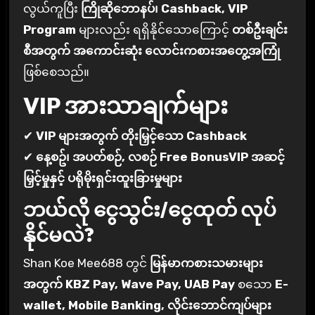
လွယ်ကူပြီး
ကြိုဆိုဘောနပ်၊ Cashback, VIP
Program
များလည်း ရရှိနိုင်သောကြောင့်
တစ်ဦးချင်း
စီအတွက် အကောင်းဆုံး လောင်းကစားအတွေ့အကြုံ
ဖြစ်စေသည်။
VIP အားသာချက်များ
✔
VIP များအတွက် တိုးမြှင့်သော Cashback
✔
နေ့စဥ်၊ အပတ်စဉ်, လစဉ် Free BonusVIP အဆင့်
မြှင့်မှုနှင့် ပရိုမိုးရှင်းထူးခြားမှုများ
ဘယ်လို ငွေသွင်း/ငွေထုတ် လုပ်
နိုင်မလဲ?
Shan Koe Mee688 တွင်
မြန်မာကစားသမားများ
အတွက် KBZ Pay, Wave Pay, UAB Pay
စသော
E-
wallet, Mobile Banking, လိုင်းဘောင်ကျပ်များ