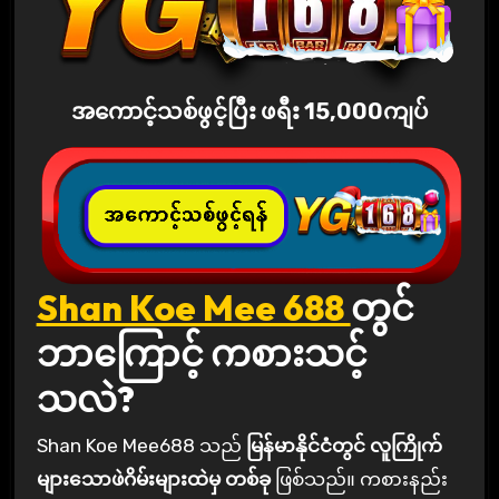
အကောင့်သစ်ဖွင့်ပြီး ဖရီး 15,000ကျပ်
Shan Koe Mee 688
တွင်
ဘာကြောင့် ကစားသင့်
သလဲ?
Shan Koe Mee688 သည်
မြန်မာနိုင်ငံတွင် လူကြိုက်
များသောဖဲဂိမ်းများထဲမှ တစ်ခု
ဖြစ်သည်။ ကစားနည်း