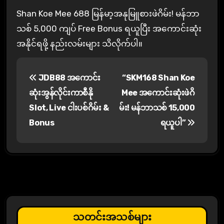
Shan Koe Mee 688 မြန်မာ့အနုမြူစားဖဲဂိမ်း! မန်ဘာ
သစ် 5,000 ကျပ် Free Bonus ရယူပြီး အကောင်းဆုံး
အနိုင်ရဖို့ နည်းလမ်းများ သိလိုက်ပါ။
P
JDB88 အကောင်း
“SKM168 Shan Koe
o
ဆုံးအွန်လိုင်းကာစီနို
Mee အကောင်းဆုံးဖဲဂိ
s
Slot, Live ငါးပစ်ဂိမ်း &
မ်း! မန်ဘာသစ် 15,000
Bonus
ရယူပါ”
t
n
a
v
i
သတင်းအသစ်များ