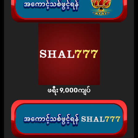
ဖရီး 9,000ကျပ်