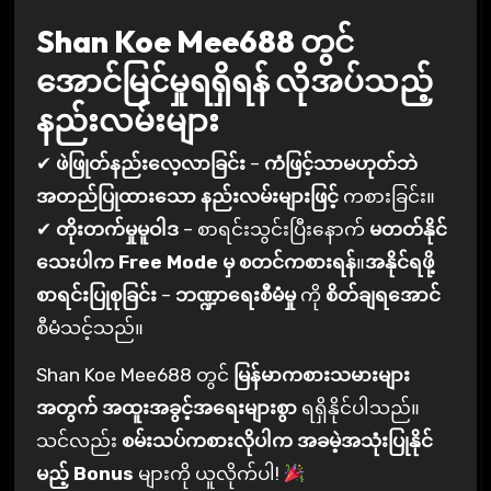
Shan Koe Mee688 တွင်
အောင်မြင်မှုရရှိရန် လိုအပ်သည့်
နည်းလမ်းများ
✔
ဖဲဖြုတ်နည်းလေ့လာခြင်း
–
ကံဖြင့်သာမဟုတ်ဘဲ
အတည်ပြုထားသော နည်းလမ်းများဖြင့်
ကစားခြင်း။
✔
တိုးတက်မှုမူဝါဒ
– စာရင်းသွင်းပြီးနောက်
မတတ်နိုင်
သေးပါက Free Mode မှ စတင်ကစားရန်
။
အနိုင်ရဖို့
စာရင်းပြုစုခြင်း
–
ဘဏ္ဍာရေးစီမံမှု
ကို
စိတ်ချရအောင်
စီမံသင့်သည်။
Shan Koe Mee688 တွင်
မြန်မာကစားသမားများ
အတွက် အထူးအခွင့်အရေးများစွာ
ရရှိနိုင်ပါသည်။
သင်လည်း
စမ်းသပ်ကစားလိုပါက အခမဲ့အသုံးပြုနိုင်
မည့် Bonus
များကို ယူလိုက်ပါ!