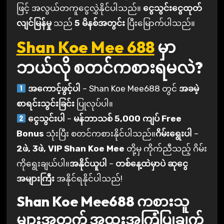
ဖြင့် အလွယ်တကူငွေလွှဲနိုင်ပါသည်။
ငွေသွင်းငွေထုတ်
လျင်မြန်မှု
သည်
5 မိနစ်အတွင်း
ပြီးမြောက်ပါသည်။
Shan Koe Mee 688
မှာ
ဘယ်လို စတင်ကစားရမလဲ?
အကောင့်ဖွင့်ပါ
– Shan Koe Mee688 တွင်
အခမဲ့
စာရင်းသွင်းခြင်း
ပြုလုပ်ပါ။
ငွေသွင်းပါ
–
မန်ဘာသစ် 5,000 ကျပ် Free
Bonus
သုံးပြီး စတင်ကစားနိုင်ပါသည်။
ဂိမ်းရွေးပါ
–
2ဖဲ, 3ဖဲ, VIP Shan Koe Mee
တို့မှ ကိုက်ညီသည့် ဂိမ်း
ကိုရွေးချယ်ပါ။
အနိုင်ယူပါ
–
တစ်နေ့ထဲမှာပဲ ဆုငွေ
အများကြီး
အနိုင်ရနိုင်ပါသည်!
Shan Koe Mee688 ကစားသူ
များအတွက် အထူးအကြံပြုချက်