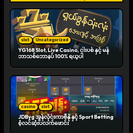
g
a
t
i
slot
Uncategorized
YG168 Slot, Live Casino, ငါးပစ် နှင့် မန်
o
ဘာသစ်ဘောနပ် 100% ရယူပါ
n
casino
slot
JDByg အွန်လိုင်းကာစီနို နှင့် Sport Betting
စုံလင်ဆုံးပလက်ဖောင်း