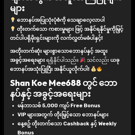
များ
ဘောနပ်အပြုသုံးပုံစံကို သေချာလေ့လာပါ
တိုးတက်သော ကစားမှုများ ဖြင့် အနိုင်ရနိုင်မှုကိုမြှင့်
တင်ပါပရိုမိုးရှင်းများကို လက်လွှတ်မခံပါနှင့်!
အတိုးတက်ဆုံး များစွာသောဘောနပ်နှင့် အထူး
အခွင့်အရေးများ
ရရှိနိုင်ပါသည်။
သင်လည်း
ယခု
ဘောနပ်အသုံးပြုပြီး အနိုင်ယူလိုက်ပါ!
Shan Koe Mee688 တွင် ဘော
နပ်နှင့် အခွင့်အရေးများ
မန်ဘာသစ် 5,000 ကျပ် Free Bonus
VIP များအတွက် တိုးမြှင့်သော ဘောနပ်များ
နေ့စဥ် တိုးတက်သော Cashback နှင့် Weekly
Bonus