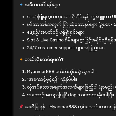
အဓိကအင်္ဂါရပ်များ
အသုံးပြုရလွယ်ကူသော မိုဘိုင်းနှင့် ကွန်ပျူတာ UI
မန်ဘာသစ်အတွက် ကြိုဆိုဘောနပ်များ (ဥပမာ- 5
နေ့စဉ်/အပတ်စဉ် ပရိုမိုးရှင်းများ
Slot & Live Casino ဂိမ်းများစွာဖြင့်အနိုင်ရရှိရန
24/7 customer support များအပြည့်အဝ
ဘယ်လိုစတင်ရမလဲ?
Myanmar888 ဝက်ဘ်ဆိုဒ်သို့ သွားပါ။
“အကောင့်ဖွင့်ရန်” ကိုနှိပ်ပါ။
လိုအပ်သောအချက်အလက်များဖြည့်ပါ (နာမည်၊ ဖု
အကောင့်အတည်ပြုပြီး login ဝင်ကစားနိုင်ပါပြီ။
သတိပြုရန်
– Myanmar888 တွင်လောင်းကစားခြင်းမ