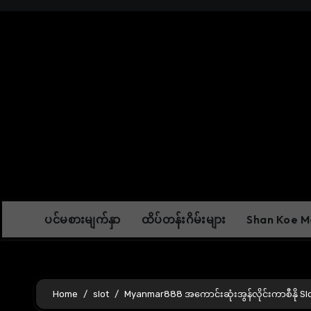
Skip
to
content
ပင်မစားမျက်နှာ
ထိပ်တန်းဂိမ်းများ
Shan Koe Me
Home
slot
Myanmar888 အကောင်းဆုံးအွန်လိုင်းကာစီနို Sl