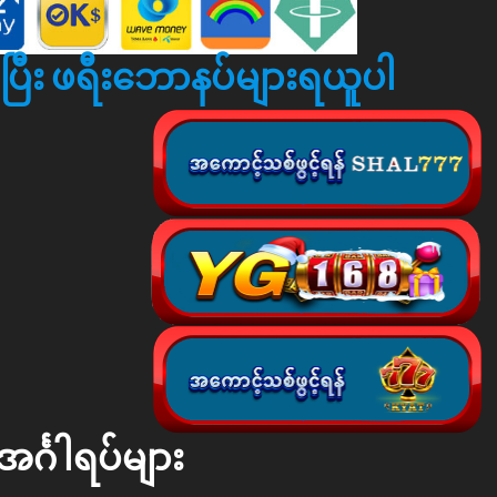
ပြီး ဖရီးဘောနပ်များရယူပါ
်္ဂါရပ်များ