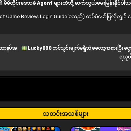
ိတိုင်းဒေသခံ Agent များထံသို့ ဆက်သွယ်မေးမြန်းနိုင်ပါ
 Game Review, Login Guide စသည်) ထပ်မံဖော်ပြလိုလျှင် 
် ဘောနပ်အ
Lucky888 တင်သွင်းချက်မရှိဘဲ စလော့ကစားပြီး ငွ
ရယူပ
သတင်းအသစ်များ