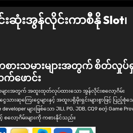
းအွန်လိုင်းကာစီနို Slot၊
စားသမားများအတွက် စိတ်လှုပ်ရ
ပလက်ဖောင်း
ားများအတွက် အထူးထုတ်လုပ်ထားသော အွန်လိုင်းစလော့ဂိမ်း
ငွေသားဆုကြေးငွေများနှင့် အထူးပရိုမိုးရှင်းများစွာဖြင့် ပြည့်စုံ
 developer များဖြစ်သော JILI, PG, JDB, CQ9 စတဲ့ Game Pro
် စလော့ဂိမ်းများကို ကစားနိုင်သည်။