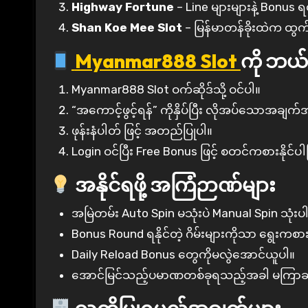
Highway Fortune
– Line များများနဲ့ Bonus 
Shan Koe Mee Slot
– မြန်မာတန်ခိုးထဲက ထွ
Myanmar888 Slot
ကို ဘယ်
Myanmar888 Slot ဝက်ဆိုဒ်သို့ ဝင်ပါ။
“အကောင့်ဖွင့်ရန်” ကိုနှိပ်ပြီး လိုအပ်သောအချက
ဖုန်းနံပါတ် ဖြင့် အတည်ပြုပါ။
Login ဝင်ပြီး Free Bonus ဖြင့် စတင်ကစားနိုင်ပါပ
အနိုင်ရဖို့ အကြံဉာဏ်များ
အမြဲတမ်း Auto Spin မသုံးပဲ Manual Spin သုံးပ
Bonus Round ရနိုင်တဲ့ ဂိမ်းများကိုသာ ရွေးကစာ
Daily Reload Bonus တွေကိုမလွဲအောင်ယူပါ။
အောင်မြင်သည့်ပမာဏတစ်ခုရသည့်အခါ မကြာ