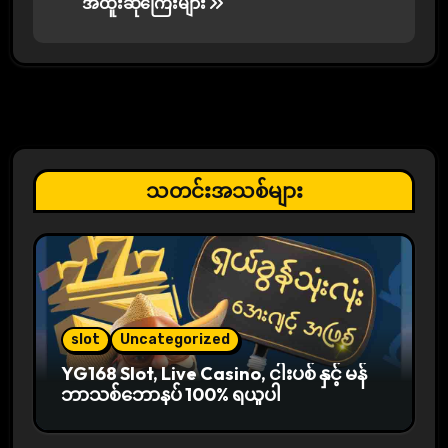
s
အထူးဆုကြေးများ
t
n
a
v
သတင်းအသစ်များ
i
g
a
t
slot
Uncategorized
i
YG168 Slot, Live Casino, ငါးပစ် နှင့် မန်
ဘာသစ်ဘောနပ် 100% ရယူပါ
o