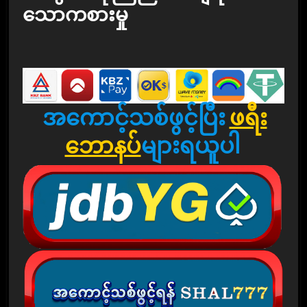
သောကစားမှု
အကောင့်သစ်ဖွင့်ပြီး
ဖရီး
ဘောနပ်
များရယူပါ