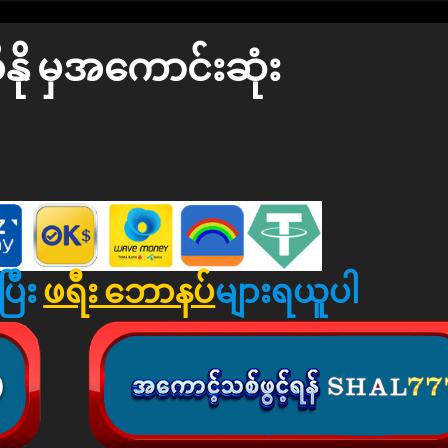
နို မှအကောင်းဆုံး
ပြီး
ဖရီး ဘောနပ်
များရယူပါ