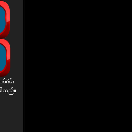
်ပါသည်။