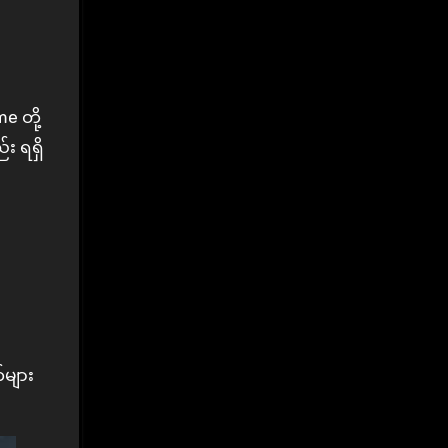
e တို့
း ရရှိ
များ