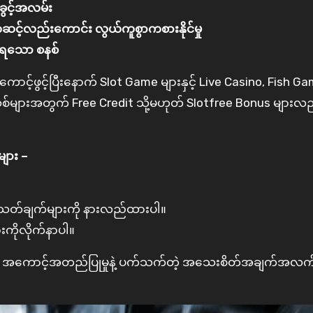
ွင့်အလမ်း
တဆင့်လည်းကောင်း လွယ်ကူစွာကစားနိုင်မှု
်ချရသော စနစ်
်ဖွင့်ပြီးနောက် Slot Game များနှင့် Live Casino, Fish Gam
်များအတွက် Free Credit သို့မဟုတ် Slotfree Bonus များလည်
ျား –
န့်သတ်ချက်များကို နားလည်ထားပါ။
ားကိုလိုက်နာပါ။
း၊ အကောင့်အတည်ပြုမှုနဲ့ ပက်သက်တဲ့ အသေးစိတ်အချက်အလက်