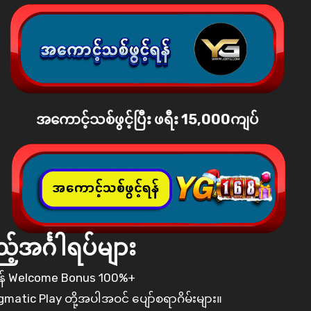
အကောင့်သစ်ဖွင့်ပြီး ဖရီး 15,000ကျပ်
အင်္ဂါရပ်များ
ရန် Welcome Bonus 100%+
gmatic Play တို့အပါအဝင် ပျော်စရာဂိမ်းများ။