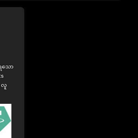
ချရသော
ts
 လူ