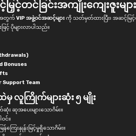
မြှင့်တင်ခြင်းအကျိုးကျေးဇူးမျာ
းအတွက်
VIP အဖွဲ့ဝင်အဆင့်များ
ကို သတ်မှတ်ထားပြီး၊ အဆင့်မြင့
ဖြင့် ပိုများလာပါသည်။
Withdrawals)
ad Bonuses
fts
mer Support Team
မှ လူကြိုက်များဆုံး ၅ မျိုး
ဆုံး ဆုအပေးများသောဂိမ်း။
ပါဝင်။
န်ကြေးနှုန်းမြင့်မှုရှိသောဂိမ်း။