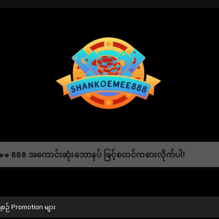
e 888 အကောင်းဆုံးဘောနပ် ဖြင့်စတင်ကစားလိုက်ပါ!
စဉ် Promotion များ