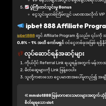
VIP မန်ဘာများအတွက် မွေးနေ့တစ်ရက်အတွက်
ပွဲကြီးတင်သွင်းမှု Bonus
ငွေသွင်းမှုတစ်ကြိမ်လျှင် ပမာဏအလိုက် VIP
ipbet 888 Affiliate Progr
ipbet888
တွင် Affiliate Program ရှိသည်။ ၎င်းကို အသ
0.8% ~ 1% အထိ ကော်မရှင်
ဝင်ငွေတစ်ခုအဖြစ် ရရှိနိ
လုပ်ဆောင်ရန်အဆင့်များ
ကိုယ်ပိုင် Referral Link ရယူရန်အတွက် မန်ဘာ
မိတ်ဆွေများကို Link ဖြန့်ဝေပါ။
သူတို့ကစားသော ငွေပမာဏအပေါ်မူတည်၍ အချိန်
P
mmslot888 မြန်မာကစားသမားများအတွက် ယုံ
o
စိတ်ချရသော slot