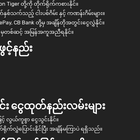
Tiger တို့ကို တိုက်ရိုက်ကစားနိုင်။
နှစ်သက်သည့် ငါးပစ်ဂိမ်း နှင့် ကဏန်းဂိမ်းများ။
ay, CB Bank တို့မှ အချိန်တိုအတွင်းငွေလွှဲနိုင်။
မှတစ်ဆင့် အမြန်အကူအညီရနိုင်။
ွင့်နည်း
်း ငွေထုတ်နည်းလမ်းများ
် လွယ်ကူစွာ ငွေသွင်းနိုင်။
ိုက်လွှဲပြောင်းနိုင်ပြီး အချိန်မကြာပဲ ရရှိသည်။