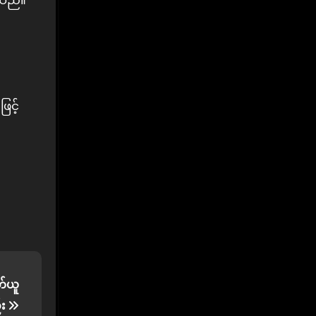
်သည်။
ြင့်
တ်ယူ
်း