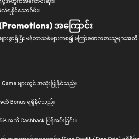
်ရဖို့အတွက်အကောင်းဆုံး။
ဲရနိုင်သောဂိမ်း။
ား (Promotions) အကြောင်း
းရှင်းများစွာရှိပြီး မန်ဘာသစ်များကစ၍ မကြာခဏကစားသူများအထိ
t Game များတွင် အသုံးပြုနိုင်သည်။
ထိ Bonus ရရှိနိုင်သည်။
 15% အထိ Cashback ပြန်အမ်းခြင်း။