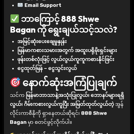
Email Support
ဘာကြောင့် 888 Shwe
Bagan ကို ရွေးချယ်သင့်သလဲ?
အမြင့်ဆုံးပေးချေမှုနှုန်း
မြန်မာကစားသမားအတွက် အထူးပရိုမိုးရှင်းများ
ဖုန်းတစ်လုံးဖြင့် လွယ်လွယ်ကူကူကစားနိုင်ခြင်း
ငွေထုတ်မြန် – ငွေသွင်းလွယ်
နောက်ဆုံးအကြံပြုချက်
သင်က
မြန်မာဘာသာနဲ့အသုံးပြုလွယ်၊ ဘောနပ်များရရှိ
လွယ်၊ ဂိမ်းကစားလွယ်ကူပြီး အမြတ်ထုတ်လွယ်တဲ့
အွန်
လိုင်းကာစီနိုကို ရှာနေတယ်ဆိုရင်၊
888 Shwe
Bagan
မှာ စတင်ဖွင့်လိုက်ပါ။