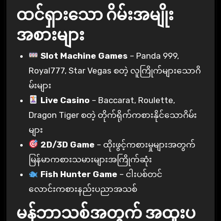
ထင်ရှားသော ဂိမ်းအမျိုး
အစားများ
Slot Machine Games
– Panda 999,
Royal777, Star Vegas စတဲ့ လူကြိုက်များသောဂိ
မ်းများ
Live Casino
– Baccarat, Roulette,
Dragon Tiger စတဲ့ တိုက်ရိုက်ကစားနိုင်သောဂိမ်း
များ
2D/3D Game
– ထိုးဖွင့်ကစားမှုများအတွက်
မြန်မာကစားသမားများအကြိုက်ဆုံး
Fish Hunter Game
– ငါးပစ်တင်
လောင်းကစားနည်းပညာအသစ်
မန်ဘာသစ်အတွက် အထူးပ