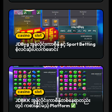
n
casino
slot
JDByg အွန်လိုင်းကာစီနို နှင့် Sport Betting
စုံလင်ဆုံးပလက်ဖောင်း
casino
slot
JDBKK အွန်လိုင်းကာစီနိုတစ်နေရာတည်း
တွင် ကစားနိုင်မည့် Platform