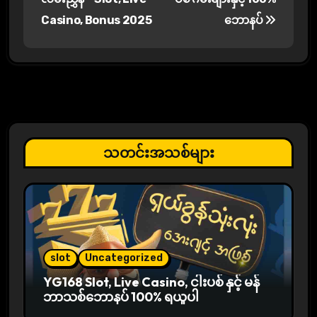
Casino, Bonus 2025
ဘောနပ်
t
n
a
v
i
သတင်းအသစ်များ
g
a
t
i
slot
Uncategorized
YG168 Slot, Live Casino, ငါးပစ် နှင့် မန်
o
ဘာသစ်ဘောနပ် 100% ရယူပါ