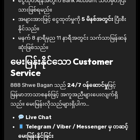
ငွေထုတ်ရန်အတွက် Bank Account သတ်မှတ်ပြီး
သားဖြစ်ရမည်။
အများအားဖြင့် ငွေထုတ်မှုကို
5 မိနစ်အတွင်း
ပြီးစီး
နိုင်သည်။
မနက် 8 နာရီမှည 11 နာရီအတွင်း သက်သာမြန်ဆန်
ဆုံးဖြစ်သည်။
မေးမြန်းနိုင်သော Customer
Service
888 Shwe Bagan သည်
24/7 ဝန်ဆောင်မှု
ဖြင့်
မြန်မာဘာသာစနစ်ဖြင့် အကူအညီများပေးလျက်ရှိ
သည်။ မေးမြန်းလိုသည်များရှိပါက…
Live Chat
Telegram / Viber / Messenger မှ တဆင့်
မေးမြန်းနိုင်ခြင်း