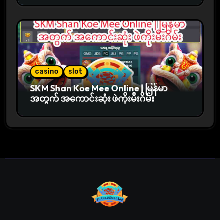
casino
slot
SKM Shan Koe Mee Online | မြန်မာ
အတွက် အကောင်းဆုံး ဖဲကိုးမီးဂိမ်း