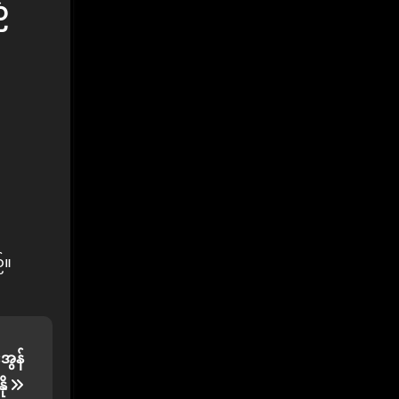
်
်။
အွန်
ို