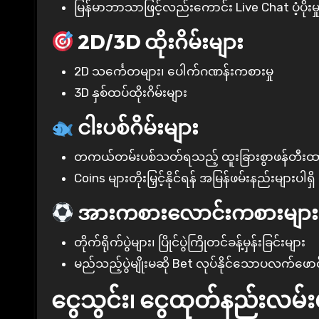
မြန်မာဘာသာဖြင့်လည်းကောင်း Live Chat ပံ့ပိုးမှ
2D/3D ထိုးဂိမ်းများ
2D သင်္ကေတများ၊ ပေါက်ဂဏန်းကစားမှု
3D နှစ်ထပ်ထိုးဂိမ်းများ
ငါးပစ်ဂိမ်းများ
တကယ်တမ်းပစ်သတ်ရသည့် ထူးခြားစွာဖန်တီးထား
Coins များတိုးမြှင့်နိုင်ရန် အမြန်ဖမ်းနည်းများပါရှိ
အားကစားလောင်းကစားများ
တိုက်ရိုက်ပွဲများ၊ ပြိုင်ပွဲကြိုတင်ခန့်မှန်းခြင်းများ
မည်သည့်ပွဲမျိုးမဆို Bet လုပ်နိုင်သောပလက်ဖောင
ငွေသွင်း၊ ငွေထုတ်နည်းလမ်း