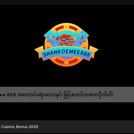
e 888 အကောင်းဆုံးဘောနပ် ဖြင့်စတင်ကစားလိုက်ပါ!
ve Casino, Bonus 2025