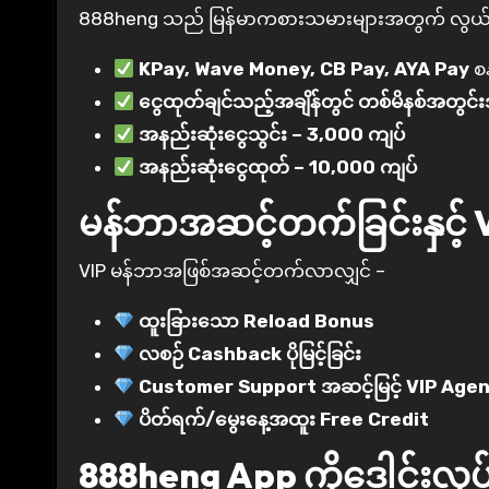
888heng သည် မြန်မာကစားသမားများအတွက် လွယ်ကူမ
KPay, Wave Money, CB Pay, AYA Pay
စန
ငွေထုတ်ချင်သည့်အချိန်တွင် တစ်မိနစ်အတွင်
အနည်းဆုံးငွေသွင်း – 3,000 ကျပ်
အနည်းဆုံးငွေထုတ် – 10,000 ကျပ်
မန်ဘာအဆင့်တက်ခြင်းနှင့် 
VIP မန်ဘာအဖြစ်အဆင့်တက်လာလျှင် –
ထူးခြားသော Reload Bonus
လစဉ် Cashback ပိုမြင့်ခြင်း
Customer Support အဆင့်မြင့် VIP Age
ပိတ်ရက်/မွေးနေ့အထူး Free Credit
888heng App ကိုဒေါင်းလုပ