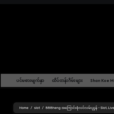
Skip
to
content
ပင်မစားမျက်နှာ
ထိပ်တန်းဂိမ်းများ
Shan Koe Me
Home
slot
888heng အကြောင်းစုံလင်လမ်းညွှန် – Slot, Li