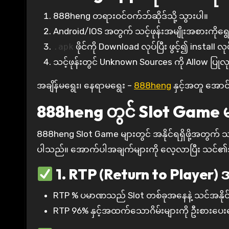
888heng တရားဝင်ဝက်ဘ်ဆိုဒ်သို့ သွားပါ။
Android/IOS အတွက် သင့်ဖုန်းအမျိုးအစားကိုရွ
ဖိုင်ကို Download လုပ်ပြီး ဖွင့်၍ install လု
.apk
သင့်ဖုန်းတွင် Unknown Sources ကို Allow ပြု
အချိန်မရွေး၊ နေရာမရွေး –
888heng
နှင့်အတူ အောင်မ
888heng တွင် Slot Game များ
888heng Slot Game များတွင် အနိုင်ရရှိဖို့အတွက် သာ
ပါသည်။ အောက်ပါအချက်များကို လေ့လာပြီး သင်၏အနိုင်ရ
1. RTP (Return to Player) အမ
RTP % ပမာဏသည် Slot တစ်ခုအနေနဲ့ သင်အနိုင်
RTP 96% နှင့်အထက်သောဂိမ်းများကို ဦးစားပေး