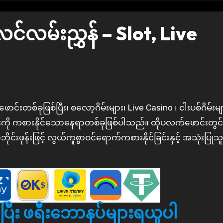
်လမ်းညွှန် – Slot, Live
ောင်းတစ်ခုဖြစ်ပြီး၊ စလော့ဂိမ်းများ၊ Live Casino ၊ ငါးပစ်ဂိမ်းမျာ
းကို ကစားနိုင်သောနေရာတစ်ခုဖြစ်ပါသည်။ ထိုပလက်ဖောင်းတွင်
င်းဖုန်းဖြင့် လွယ်ကူစွာဝင်ရောက်ကစားနိုင်ခြင်းနှင့် အသုံးပြုသူ
ပြီး ဖရီးဘောနပ်များရယူပါ