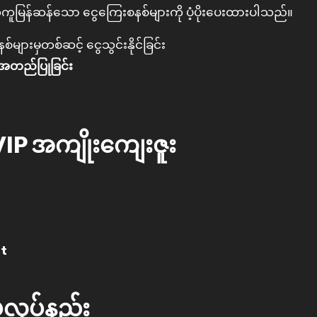
ြန်ဆန်သော ငွေကြေးစနစ်များကို ပံ့ပိုးပေးထားပါသည်။
စ်များမှတစ်ဆင့် ငွေသွင်းနိုင်ခြင်း
းအတည်ပြုခြင်း
VIP အကျိုးကျေးဇူး
nt
်လုပ်နည်း